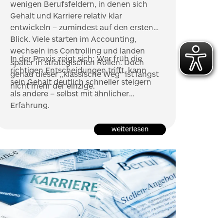
wenigen Berufsfeldern, in denen sich
Gehalt und Karriere relativ klar
entwickeln – zumindest auf den ersten
Blick. Viele starten im Accounting,
wechseln ins Controlling und landen
In der Praxis zeigt sich: Wer früh die
später in strategischen Rollen. Doch
richtigen Entscheidungen trifft, kann
genau dieser „klassische Weg“ ist längst
sein Gehalt deutlich schneller steigern
nicht mehr der einzige.
als andere – selbst mit ähnlicher
Erfahrung.
weiterlesen