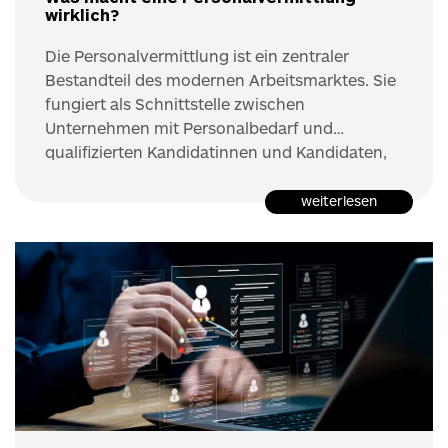
wirklich?
Die Personalvermittlung ist ein zentraler
Bestandteil des modernen Arbeitsmarktes. Sie
fungiert als Schnittstelle zwischen
Unternehmen mit Personalbedarf und
qualifizierten Kandidatinnen und Kandidaten,
die eine neue berufliche Herausforderung
suchen. Ziel ist es, offene Positionen effizient,
weiterlesen
passgenau und nachhaltig zu besetzen. Dabei
geht es nicht nur um die reine Vermittlung von
Lebensläufen, sondern um einen strukturierten
Prozess, der fachliche Anforderungen,
persönliche Kompetenzen und
unternehmerische Rahmenbedingungen
berücksichtigt.